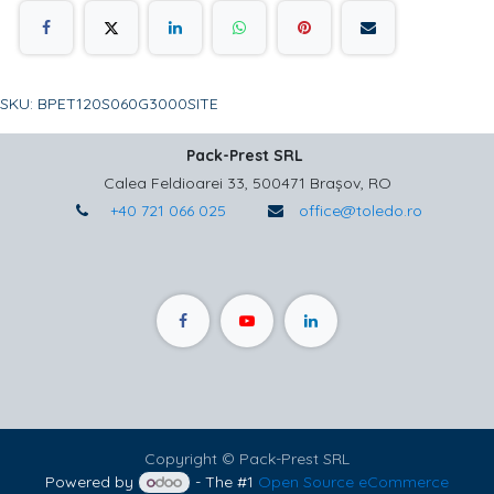
SKU: BPET120S060G3000SITE
Pack-Prest SRL
Calea Feldioarei 33, 500471 Brașov, RO
+40 721 066 025
office@toledo.ro
Copyright © Pack-Prest SRL
Powered by
- The #1
Open Source eCommerce