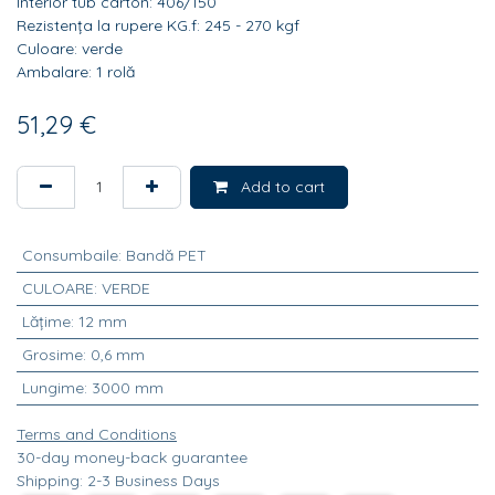
Interior tub carton: 406/150
Rezistența la rupere KG.f: 245 - 270 kgf
Culoare: verde
Ambalare: 1 rolă
51,29
€
Add to cart
Consumbaile
:
Bandă PET
CULOARE
:
VERDE
Lățime
:
12 mm
Grosime
:
0,6 mm
Lungime
:
3000 mm
Terms and Conditions
30-day money-back guarantee
Shipping: 2-3 Business Days